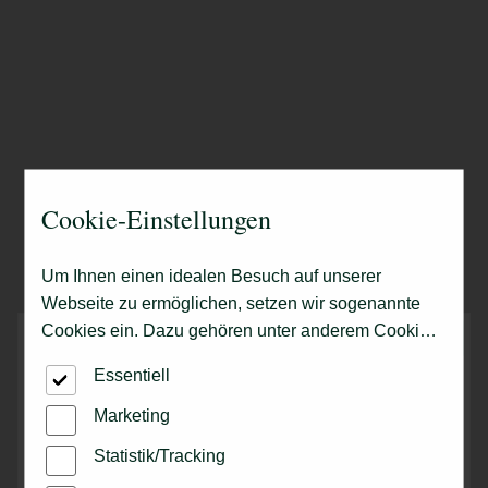
Cookie-Einstellungen
Um Ihnen einen idealen Besuch auf unserer
Webseite zu ermöglichen, setzen wir sogenannte
Cookies ein. Dazu gehören unter anderem Cookies,
die für die Steuerung und den reibungslosen Betrieb
Essentiell
unserer kommerziellen Unternehmensseite
notwendig sind. Zusätzlich verwenden wir Cookies
Marketing
zur anonymen Erhebung von Statistiken sowie
Statistik/Tracking
solche, die zur Ausspielung und Anzeige