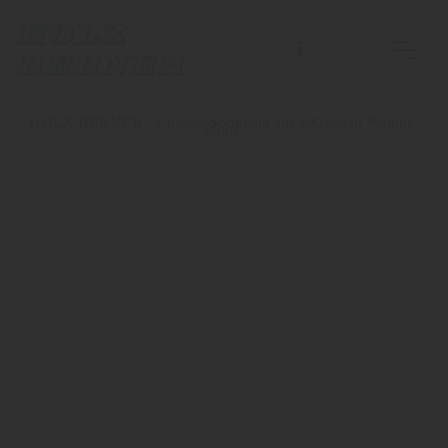
HOLZ-BERNER → bestes Sortiment auf 500 qm in Walting-
Pfünz