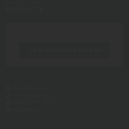
Eichstätter Straße 20
85137
Walting-Pfünz
Inhalt blockiert, bitte Cookies akzeptieren!
Cookies externer Medien akzeptieren
info@holz-berner.de
+49 (0) 8421 - 90 13 47
+49 (0) 8421 - 90 13 41
www.holz-berner.de