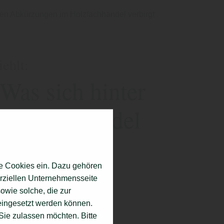
en Abkürzungen im Holzfachhandel verbirgt
ehlt:
as sich hinter
olzfachhandel
e Cookies ein. Dazu gehören
erziellen Unternehmensseite
owie solche, die zur
eingesetzt werden können.
ie zulassen möchten. Bitte