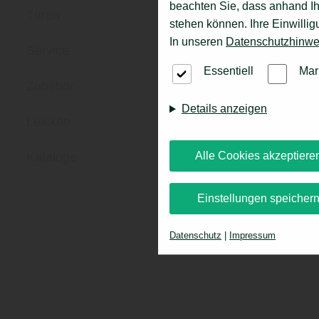
beachten Sie, dass anhand Ihr
Türen
stehen können. Ihre Einwilli
In unseren
Datenschutzhinwe
Service
Essentiell
Mar
Zubehör
Details anzeigen
Lexikon
Alle Cookies akzeptiere
Kataloge
Einstellungen speicher
Datenschutz
|
Impressum