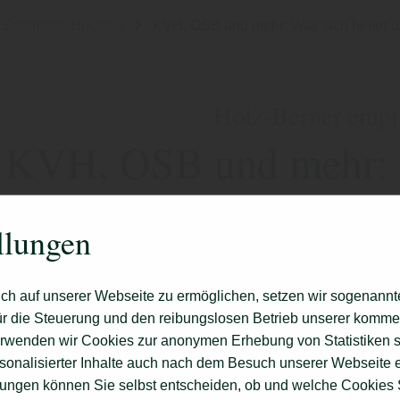
Sortiment: Holzbau
KVH, OSB und mehr: Was sich hinter d
Holz-Berner empfi
KVH, OSB und mehr: W
den Abkürzungen im H
llungen
verbirgt
ch auf unserer Webseite zu ermöglichen, setzen wir sogenannt
ür die Steuerung und den reibungslosen Betrieb unserer komm
erwenden wir Cookies zur anonymen Erhebung von Statistiken s
sonalisierter Inhalte auch nach dem Besuch unserer Webseite 
ungen können Sie selbst entscheiden, ob und welche Cookies S